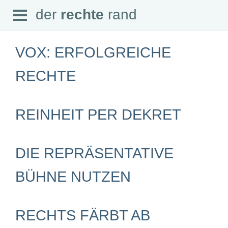
Open
der
rechte
rand
der
rechte
rand
Menu
VOX: ERFOLGREICHE
RECHTE
SEITEN
REINHEIT PER DEKRET
Home
Aktuell
Suche
Magazin
DIE REPRÄSENTATIVE
Audio
Abonnement
Downloads
BÜHNE NUTZEN
Impressum
Datenschutz
SCHWERPUNKTE
RECHTS FÄRBT AB
Schwerpunkte Übersicht