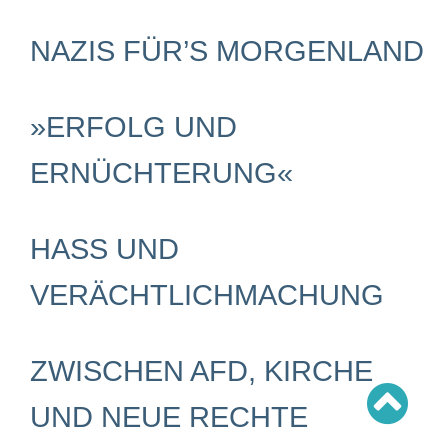
Schwerpunkt AFD-Verbot
Schwerpunkt zur USA und Faschist Trump
Schwerpunkt »Identitäre Bewegung«
NAZIS FÜR’S MORGENLAND
Schwerpunkt NSU
Schwerpunkt »Reichsbürger«
Schwerpunkt NPD
»ERFOLG UND
AUSGABEN
ERNÜCHTERUNG«
Ausgaben Übersicht
Ausgabe 221
Ausgabe 220
Ausgabe 219
Ausgabe 218
HASS UND
Ausgabe 217
Ausgabe 216
VERÄCHTLICHMACHUNG
ZWISCHEN AFD, KIRCHE
UND NEUE RECHTE