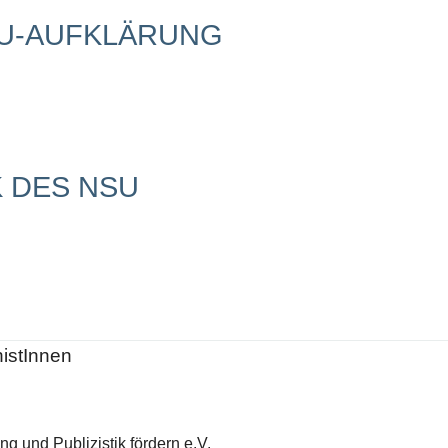
SU-AUFKLÄRUNG
 DES NSU
histInnen
g und Publizistik fördern e.V.