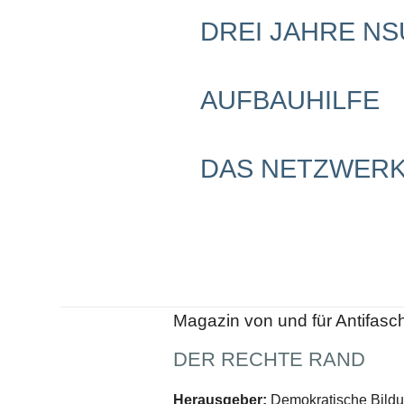
Schwerpunkt NPD
DREI JAHRE N
AUSGABEN
Ausgaben Übersicht
Ausgabe 221
AUFBAUHILFE
Ausgabe 220
Ausgabe 219
Ausgabe 218
Ausgabe 217
DAS NETZWERK
Ausgabe 216
Magazin von und für Antifasc
DER RECHTE RAND
Herausgeber:
Demokratische Bildun