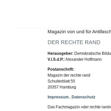
Schwerpunkt NPD
AUSGABEN
Ausgaben Übersicht
Ausgabe 221
Ausgabe 220
Magazin von und für Antifasc
Ausgabe 219
Ausgabe 218
DER RECHTE RAND
Ausgabe 217
Ausgabe 216
Herausgeber:
Demokratische Bildun
V.i.S.d.P.:
Alexander Hoffmann
Postanschrift:
Magazin der rechte rand
Schulterblatt 55
20357 Hamburg
Impressum
.
Datenschutz
Das Fachmagazin »der rechte rand« er