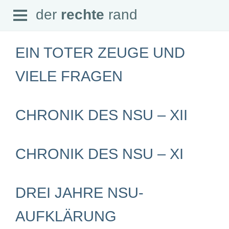
Open
der
rechte
rand
der
rechte
rand
Menu
EIN TOTER ZEUGE UND
VIELE FRAGEN
SEITEN
CHRONIK DES NSU – XII
Home
Aktuell
Suche
Magazin
CHRONIK DES NSU – XI
Audio
Abonnement
Downloads
Impressum
Datenschutz
DREI JAHRE NSU-
SCHWERPUNKTE
AUFKLÄRUNG
Schwerpunkte Übersicht