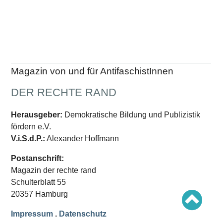
Schwerpunkt AFD-Verbot
Schwerpunkt zur USA und Faschist Trump
Schwerpunkt »Identitäre Bewegung«
Schwerpunkt NSU
Schwerpunkt »Reichsbürger«
Schwerpunkt NPD
AUSGABEN
Magazin von und für AntifaschistInnen
Ausgaben Übersicht
DER RECHTE RAND
Ausgabe 221
Ausgabe 220
Ausgabe 219
Herausgeber:
Demokratische Bildung und Publizistik
Ausgabe 218
Ausgabe 217
fördern e.V.
Ausgabe 216
V.i.S.d.P.:
Alexander Hoffmann
Postanschrift:
Magazin der rechte rand
Schulterblatt 55
20357 Hamburg
Impressum
.
Datenschutz