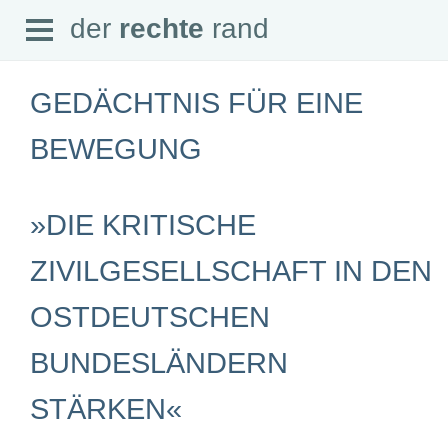
Open
der
rechte
rand
der
rechte
rand
Menu
GEDÄCHTNIS FÜR EINE
BEWEGUNG
SEITEN
»DIE KRITISCHE
Home
Aktuell
Suche
ZIVILGESELLSCHAFT IN DEN
Magazin
Audio
OSTDEUTSCHEN
Abonnement
Downloads
Impressum
BUNDESLÄNDERN
Datenschutz
STÄRKEN«
SCHWERPUNKTE
Schwerpunkte Übersicht