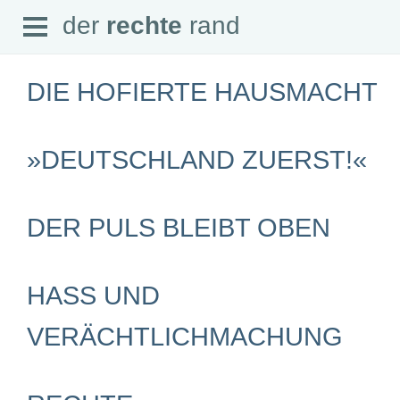
Open
der
rechte
rand
der
rechte
rand
Menu
DIE HOFIERTE HAUSMACHT
»DEUTSCHLAND ZUERST!«
SEITEN
Home
Aktuell
DER PULS BLEIBT OBEN
Suche
Magazin
Audio
Abonnement
HASS UND
Downloads
Impressum
Datenschutz
VERÄCHTLICHMACHUNG
SCHWERPUNKTE
Schwerpunkte Übersicht