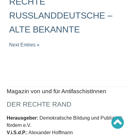
RECHTE
Schwerpunkt AFD-Verbot
Schwerpunkt zur USA und Faschist Trump
Schwerpunkt »Identitäre Bewegung«
RUSSLANDDEUTSCHE –
Schwerpunkt NSU
Schwerpunkt »Reichsbürger«
ALTE BEKANNTE
Schwerpunkt NPD
AUSGABEN
Next Entries »
Ausgaben Übersicht
Ausgabe 221
Ausgabe 220
Ausgabe 219
Ausgabe 218
Ausgabe 217
Ausgabe 216
Magazin von und für AntifaschistInnen
DER RECHTE RAND
Herausgeber:
Demokratische Bildung und Publizistik
fördern e.V.
V.i.S.d.P.:
Alexander Hoffmann