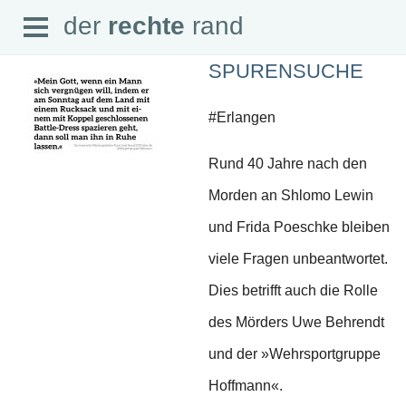
Open
der
rechte
rand
der
rechte
rand
Menu
SPURENSUCHE
#Erlangen
Rund 40 Jahre nach den
SEITEN
Morden an Shlomo Lewin
Home
Aktuell
und Frida Poeschke bleiben
Suche
Magazin
viele Fragen unbeantwortet.
Audio
Abonnement
Dies betrifft auch die Rolle
Downloads
Impressum
des Mörders Uwe Behrendt
Datenschutz
und der »Wehrsportgruppe
SCHWERPUNKTE
Hoffmann«.
Schwerpunkte Übersicht