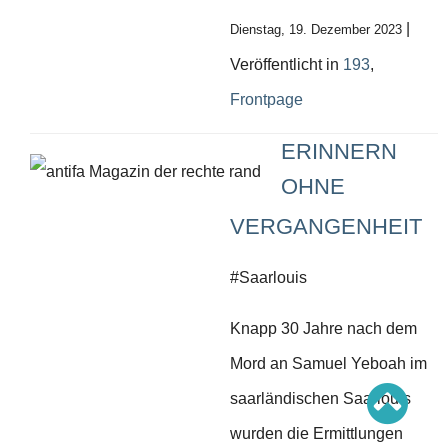
Schwerpunkt AFD-Verbot
Schwerpunkt zur USA und Faschist Trump
|
Dienstag, 19. Dezember 2023
Schwerpunkt »Identitäre Bewegung«
Schwerpunkt NSU
Veröffentlicht in
193
,
Schwerpunkt »Reichsbürger«
Schwerpunkt NPD
Frontpage
AUSGABEN
ERINNERN
Ausgaben Übersicht
OHNE
Ausgabe 221
Ausgabe 220
Ausgabe 219
VERGANGENHEIT
Ausgabe 218
Ausgabe 217
Ausgabe 216
#Saarlouis
Knapp 30 Jahre nach dem
Mord an Samuel Yeboah im
saarländischen Saarlouis
wurden die Ermittlungen