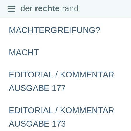
Open
der
rechte
rand
der
rechte
rand
Menu
MACHTERGREIFUNG?
MACHT
SEITEN
Home
Aktuell
EDITORIAL / KOMMENTAR
Suche
Magazin
AUSGABE 177
Audio
Abonnement
Downloads
Impressum
Datenschutz
EDITORIAL / KOMMENTAR
SCHWERPUNKTE
AUSGABE 173
Schwerpunkte Übersicht