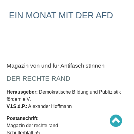
Schwerpunkt AFD-Verbot
Schwerpunkt zur USA und Faschist Trump
Schwerpunkt »Identitäre Bewegung«
EIN MONAT MIT DER AFD
Schwerpunkt NSU
Schwerpunkt »Reichsbürger«
Schwerpunkt NPD
AUSGABEN
Ausgaben Übersicht
Ausgabe 221
Ausgabe 220
Magazin von und für AntifaschistInnen
Ausgabe 219
Ausgabe 218
Ausgabe 217
DER RECHTE RAND
Ausgabe 216
Herausgeber:
Demokratische Bildung und Publizistik
fördern e.V.
V.i.S.d.P.:
Alexander Hoffmann
Postanschrift:
Magazin der rechte rand
Schulterblatt 55