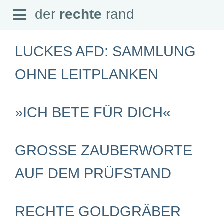
Open
der
rechte
rand
der
rechte
rand
Menu
LUCKES AFD: SAMMLUNG
OHNE LEITPLANKEN
SEITEN
»ICH BETE FÜR DICH«
Home
Aktuell
Suche
Magazin
GROSSE ZAUBERWORTE A
Audio
Abonnement
Downloads
UF DEM PRÜFSTAND
Impressum
Datenschutz
SCHWERPUNKTE
RECHTE GOLDGRÄBER
Schwerpunkte Übersicht