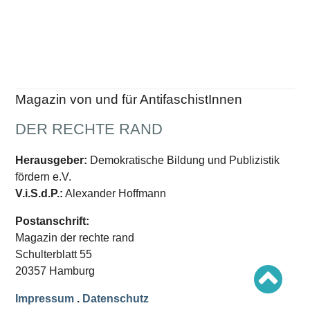
Schwerpunkt AFD-Verbot
Schwerpunkt zur USA und Faschist Trump
Schwerpunkt »Identitäre Bewegung«
Schwerpunkt NSU
Schwerpunkt »Reichsbürger«
Schwerpunkt NPD
AUSGABEN
Magazin von und für AntifaschistInnen
Ausgaben Übersicht
DER RECHTE RAND
Ausgabe 221
Ausgabe 220
Ausgabe 219
Herausgeber:
Demokratische Bildung und Publizistik
Ausgabe 218
Ausgabe 217
fördern e.V.
Ausgabe 216
V.i.S.d.P.:
Alexander Hoffmann
Postanschrift:
Magazin der rechte rand
Schulterblatt 55
20357 Hamburg
Impressum
.
Datenschutz