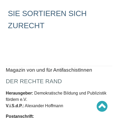
Schwerpunkt AFD-Verbot
Schwerpunkt zur USA und Faschist Trump
Schwerpunkt »Identitäre Bewegung«
SIE SORTIEREN SICH
Schwerpunkt NSU
Schwerpunkt »Reichsbürger«
ZURECHT
Schwerpunkt NPD
AUSGABEN
Ausgaben Übersicht
Ausgabe 221
Ausgabe 220
Ausgabe 219
Ausgabe 218
Ausgabe 217
Magazin von und für AntifaschistInnen
Ausgabe 216
DER RECHTE RAND
Herausgeber:
Demokratische Bildung und Publizistik
fördern e.V.
V.i.S.d.P.:
Alexander Hoffmann
Postanschrift: