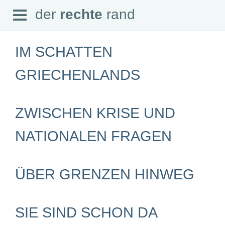
Open
der
rechte
rand
der
rechte
rand
Menu
IM SCHATTEN
GRIECHENLANDS
SEITEN
ZWISCHEN KRISE UND
Home
Aktuell
Suche
NATIONALEN FRAGEN
Magazin
Audio
Abonnement
Downloads
ÜBER GRENZEN HINWEG
Impressum
Datenschutz
SCHWERPUNKTE
SIE SIND SCHON DA
Schwerpunkte Übersicht