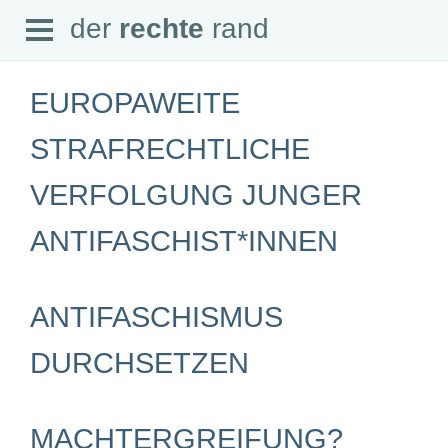
Open
der
rechte
rand
der
rechte
rand
Menu
EUROPAWEITE
STRAFRECHTLICHE
VERFOLGUNG JUNGER
SEITEN
Home
ANTIFASCHIST*INNEN
Aktuell
Suche
Magazin
Audio
ANTIFASCHISMUS
Abonnement
Downloads
Impressum
DURCHSETZEN
Datenschutz
SCHWERPUNKTE
MACHTERGREIFUNG?
Schwerpunkte Übersicht