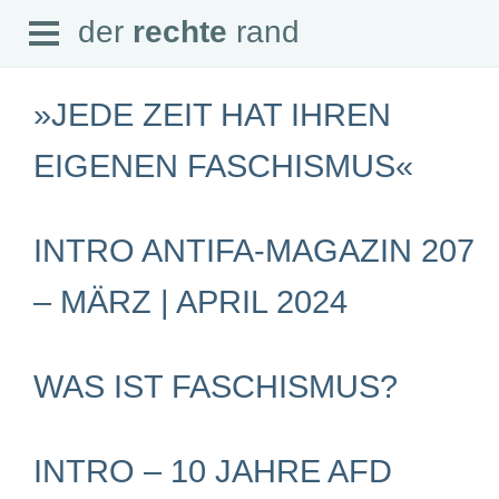
Open
der
rechte
rand
der
rechte
rand
Menu
»JEDE ZEIT HAT IHREN
EIGENEN FASCHISMUS«
SEITEN
INTRO ANTIFA-MAGAZIN 207
Home
Aktuell
Suche
– MÄRZ | APRIL 2024
Magazin
Audio
Abonnement
Downloads
WAS IST FASCHISMUS?
Impressum
Datenschutz
SCHWERPUNKTE
INTRO – 10 JAHRE AFD
Schwerpunkte Übersicht