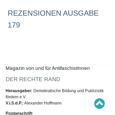
Schwerpunkt AFD-Verbot
Schwerpunkt zur USA und Faschist Trump
Schwerpunkt »Identitäre Bewegung«
REZENSIONEN AUSGABE
Schwerpunkt NSU
Schwerpunkt »Reichsbürger«
179
Schwerpunkt NPD
AUSGABEN
Ausgaben Übersicht
Ausgabe 221
Ausgabe 220
Ausgabe 219
Ausgabe 218
Ausgabe 217
Magazin von und für AntifaschistInnen
Ausgabe 216
DER RECHTE RAND
Herausgeber:
Demokratische Bildung und Publizistik
fördern e.V.
V.i.S.d.P.:
Alexander Hoffmann
Postanschrift: