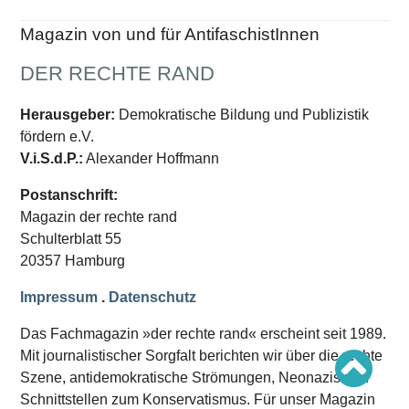
Schwerpunkt AFD-Verbot
Schwerpunkt zur USA und Faschist Trump
Magazin von und für AntifaschistInnen
Schwerpunkt »Identitäre Bewegung«
Schwerpunkt NSU
Schwerpunkt »Reichsbürger«
DER RECHTE RAND
Schwerpunkt NPD
Herausgeber:
Demokratische Bildung und Publizistik
AUSGABEN
fördern e.V.
Ausgaben Übersicht
V.i.S.d.P.:
Alexander Hoffmann
Ausgabe 221
Ausgabe 220
Postanschrift:
Ausgabe 219
Ausgabe 218
Magazin der rechte rand
Ausgabe 217
Schulterblatt 55
Ausgabe 216
20357 Hamburg
Impressum
.
Datenschutz
Das Fachmagazin »der rechte rand« erscheint seit 1989.
Mit journalistischer Sorgfalt berichten wir über die rechte
Szene, antidemokratische Strömungen, Neonazis und
Schnittstellen zum Konservatismus. Für unser Magazin