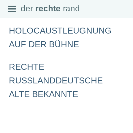
Open
der
rechte
rand
der
rechte
rand
Menu
HOLOCAUSTLEUGNUNG
AUF DER BÜHNE
SEITEN
RECHTE
Home
Aktuell
Suche
RUSSLANDDEUTSCHE –
Magazin
Audio
ALTE BEKANNTE
Abonnement
Downloads
Impressum
Datenschutz
SCHWERPUNKTE
Schwerpunkte Übersicht