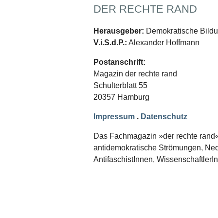
Schwerpunkt NPD
DER RECHTE RAND
AUSGABEN
Herausgeber:
Demokratische Bildun
Ausgaben Übersicht
V.i.S.d.P.:
Alexander Hoffmann
Ausgabe 221
Ausgabe 220
Postanschrift:
Ausgabe 219
Magazin der rechte rand
Ausgabe 218
Ausgabe 217
Schulterblatt 55
Ausgabe 216
20357 Hamburg
Impressum
.
Datenschutz
Das Fachmagazin »der rechte rand« er
antidemokratische Strömungen, Neon
AntifaschistInnen, WissenschaftlerI