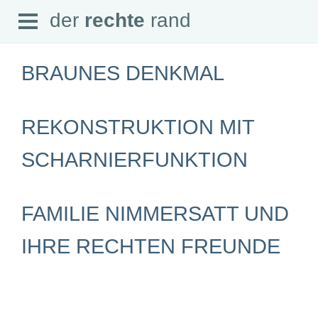
Open
der
rechte
rand
der
rechte
rand
Menu
BRAUNES DENKMAL
REKONSTRUKTION MIT
SEITEN
SCHARNIERFUNKTION
Home
Aktuell
Suche
Magazin
FAMILIE NIMMERSATT UND
Audio
Abonnement
Downloads
IHRE RECHTEN FREUNDE
Impressum
Datenschutz
SCHWERPUNKTE
Schwerpunkte Übersicht