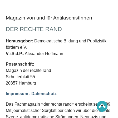
Schwerpunkt AFD-Verbot
Schwerpunkt zur USA und Faschist Trump
Schwerpunkt »Identitäre Bewegung«
Schwerpunkt NSU
Magazin von und für AntifaschistInnen
Schwerpunkt »Reichsbürger«
Schwerpunkt NPD
DER RECHTE RAND
AUSGABEN
Herausgeber:
Demokratische Bildung und Publizistik
Ausgaben Übersicht
fördern e.V.
Ausgabe 221
Ausgabe 220
V.i.S.d.P.:
Alexander Hoffmann
Ausgabe 219
Ausgabe 218
Postanschrift:
Ausgabe 217
Magazin der rechte rand
Ausgabe 216
Schulterblatt 55
20357 Hamburg
Impressum
.
Datenschutz
Das Fachmagazin »der rechte rand« erscheint seit 1989.
Mit journalistischer Sorgfalt berichten wir über die rechte
Szene, antidemokratische Strömungen, Neonazis und