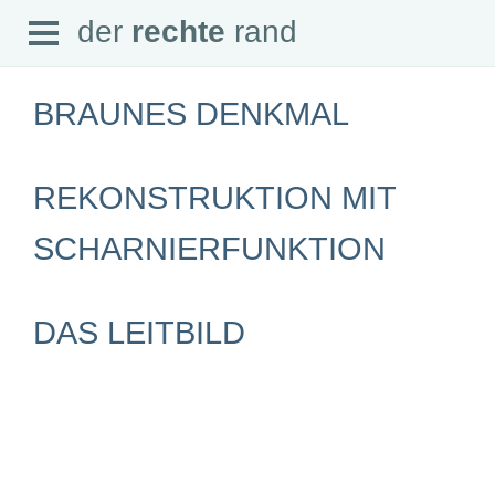
Open
der
rechte
rand
der
rechte
rand
Menu
BRAUNES DENKMAL
REKONSTRUKTION MIT
SEITEN
SCHARNIERFUNKTION
Home
Aktuell
Suche
Magazin
DAS LEITBILD
Audio
Abonnement
Downloads
Impressum
Datenschutz
SCHWERPUNKTE
Schwerpunkte Übersicht