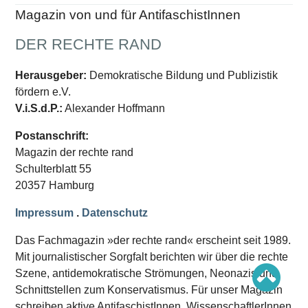
Schwerpunkt AFD-Verbot
Magazin von und für AntifaschistInnen
Schwerpunkt zur USA und Faschist Trump
Schwerpunkt »Identitäre Bewegung«
Schwerpunkt NSU
DER RECHTE RAND
Schwerpunkt »Reichsbürger«
Schwerpunkt NPD
Herausgeber:
Demokratische Bildung und Publizistik
AUSGABEN
fördern e.V.
V.i.S.d.P.:
Alexander Hoffmann
Ausgaben Übersicht
Ausgabe 221
Postanschrift:
Ausgabe 220
Ausgabe 219
Magazin der rechte rand
Ausgabe 218
Schulterblatt 55
Ausgabe 217
20357 Hamburg
Ausgabe 216
Impressum
.
Datenschutz
Das Fachmagazin »der rechte rand« erscheint seit 1989.
Mit journalistischer Sorgfalt berichten wir über die rechte
Szene, antidemokratische Strömungen, Neonazis und
Schnittstellen zum Konservatismus. Für unser Magazin
schreiben aktive AntifaschistInnen, WissenschaftlerInnen