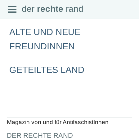
Open
der
rechte
rand
der
rechte
rand
Menu
ALTE UND NEUE
FREUNDINNEN
SEITEN
GETEILTES LAND
Home
Aktuell
Suche
Magazin
Audio
Abonnement
Downloads
Impressum
Datenschutz
Magazin von und für AntifaschistInnen
SCHWERPUNKTE
DER RECHTE RAND
Schwerpunkte Übersicht