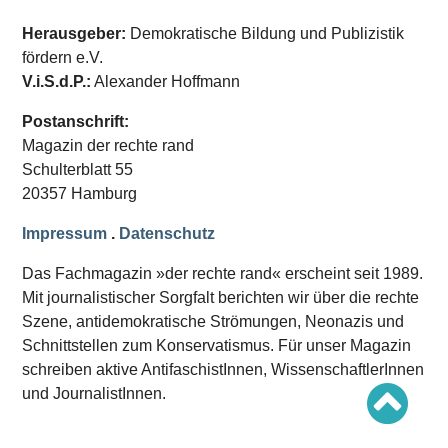
Schwerpunkt AFD-Verbot
Schwerpunkt zur USA und Faschist Trump
Herausgeber:
Demokratische Bildung und Publizistik
Schwerpunkt »Identitäre Bewegung«
fördern e.V.
Schwerpunkt NSU
Schwerpunkt »Reichsbürger«
V.i.S.d.P.:
Alexander Hoffmann
Schwerpunkt NPD
Postanschrift:
AUSGABEN
Magazin der rechte rand
Ausgaben Übersicht
Schulterblatt 55
Ausgabe 221
20357 Hamburg
Ausgabe 220
Ausgabe 219
Impressum
.
Datenschutz
Ausgabe 218
Ausgabe 217
Ausgabe 216
Das Fachmagazin »der rechte rand« erscheint seit 1989.
Mit journalistischer Sorgfalt berichten wir über die rechte
Szene, antidemokratische Strömungen, Neonazis und
Schnittstellen zum Konservatismus. Für unser Magazin
schreiben aktive AntifaschistInnen, WissenschaftlerInnen
und JournalistInnen.