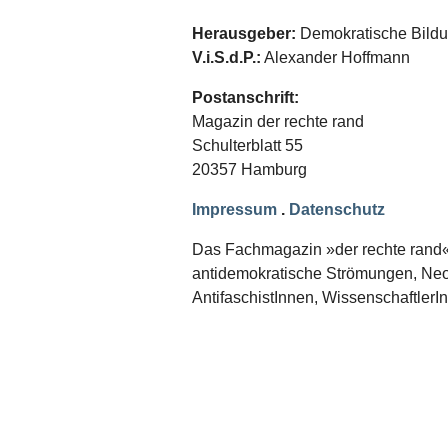
Schwerpunkt NPD
Herausgeber:
Demokratische Bildun
AUSGABEN
V.i.S.d.P.:
Alexander Hoffmann
Ausgaben Übersicht
Postanschrift:
Ausgabe 221
Ausgabe 220
Magazin der rechte rand
Ausgabe 219
Schulterblatt 55
Ausgabe 218
20357 Hamburg
Ausgabe 217
Ausgabe 216
Impressum
.
Datenschutz
Das Fachmagazin »der rechte rand« er
antidemokratische Strömungen, Neon
AntifaschistInnen, WissenschaftlerI