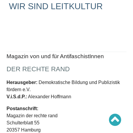
Schwerpunkt AFD-Verbot
WIR SIND LEITKULTUR
Schwerpunkt zur USA und Faschist Trump
Schwerpunkt »Identitäre Bewegung«
Schwerpunkt NSU
Schwerpunkt »Reichsbürger«
Schwerpunkt NPD
AUSGABEN
Ausgaben Übersicht
Ausgabe 221
Magazin von und für AntifaschistInnen
Ausgabe 220
Ausgabe 219
DER RECHTE RAND
Ausgabe 218
Ausgabe 217
Ausgabe 216
Herausgeber:
Demokratische Bildung und Publizistik
fördern e.V.
V.i.S.d.P.:
Alexander Hoffmann
Postanschrift:
Magazin der rechte rand
Schulterblatt 55
20357 Hamburg