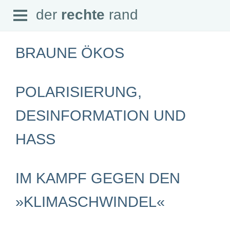
Open
der
rechte
rand
der
rechte
rand
Menu
BRAUNE ÖKOS
POLARISIERUNG,
SEITEN
DESINFORMATION UND
Home
Aktuell
Suche
HASS
Magazin
Audio
Abonnement
Downloads
IM KAMPF GEGEN DEN
Impressum
Datenschutz
»KLIMASCHWINDEL«
SCHWERPUNKTE
Schwerpunkte Übersicht