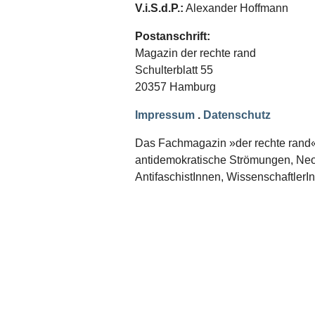
Schwerpunkt NPD
V.i.S.d.P.:
Alexander Hoffmann
AUSGABEN
Postanschrift:
Magazin der rechte rand
Ausgaben Übersicht
Schulterblatt 55
Ausgabe 221
Ausgabe 220
20357 Hamburg
Ausgabe 219
Ausgabe 218
Impressum
.
Datenschutz
Ausgabe 217
Ausgabe 216
Das Fachmagazin »der rechte rand« er
antidemokratische Strömungen, Neon
AntifaschistInnen, WissenschaftlerI