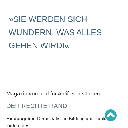
Schwerpunkt AFD-Verbot
Schwerpunkt zur USA und Faschist Trump
Schwerpunkt »Identitäre Bewegung«
Schwerpunkt NSU
»SIE WERDEN SICH
Schwerpunkt »Reichsbürger«
Schwerpunkt NPD
WUNDERN, WAS ALLES
AUSGABEN
GEHEN WIRD!«
Ausgaben Übersicht
Ausgabe 221
Ausgabe 220
Ausgabe 219
Ausgabe 218
Ausgabe 217
Ausgabe 216
Magazin von und für AntifaschistInnen
DER RECHTE RAND
Herausgeber:
Demokratische Bildung und Publizistik
fördern e.V.