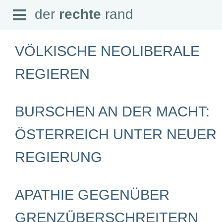
Open
der
rechte
rand
der
rechte
rand
Menu
VÖLKISCHE NEOLIBERALE
REGIEREN
SEITEN
BURSCHEN AN DER MACHT:
Home
Aktuell
Suche
ÖSTERREICH UNTER NEUER
Magazin
Audio
REGIERUNG
Abonnement
Downloads
Impressum
Datenschutz
APATHIE GEGENÜBER
SCHWERPUNKTE
GRENZÜBERSCHREITERN
Schwerpunkte Übersicht