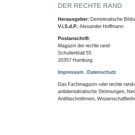
Schwerpunkt NPD
DER RECHTE RAND
AUSGABEN
Herausgeber:
Demokratische Bildun
Ausgaben Übersicht
V.i.S.d.P.:
Alexander Hoffmann
Ausgabe 221
Ausgabe 220
Postanschrift:
Ausgabe 219
Magazin der rechte rand
Ausgabe 218
Ausgabe 217
Schulterblatt 55
Ausgabe 216
20357 Hamburg
Impressum
.
Datenschutz
Das Fachmagazin »der rechte rand« er
antidemokratische Strömungen, Neon
AntifaschistInnen, WissenschaftlerI