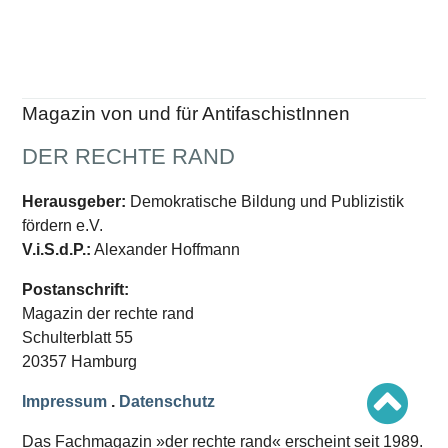
Schwerpunkt AFD-Verbot
Schwerpunkt zur USA und Faschist Trump
Schwerpunkt »Identitäre Bewegung«
Schwerpunkt NSU
Schwerpunkt »Reichsbürger«
Schwerpunkt NPD
Magazin von und für AntifaschistInnen
AUSGABEN
DER RECHTE RAND
Ausgaben Übersicht
Ausgabe 221
Herausgeber:
Demokratische Bildung und Publizistik
Ausgabe 220
Ausgabe 219
fördern e.V.
Ausgabe 218
V.i.S.d.P.:
Alexander Hoffmann
Ausgabe 217
Ausgabe 216
Postanschrift:
Magazin der rechte rand
Schulterblatt 55
20357 Hamburg
Impressum
.
Datenschutz
Das Fachmagazin »der rechte rand« erscheint seit 1989.