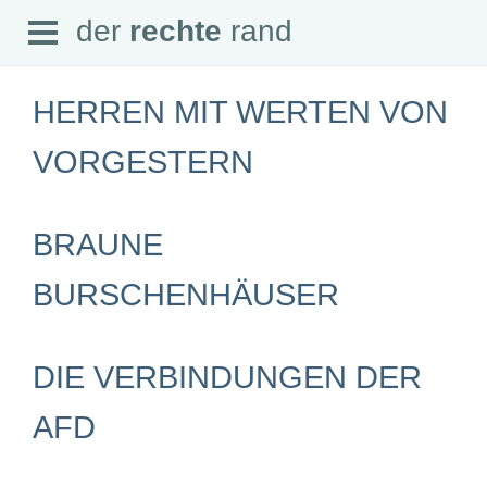
Open
der
rechte
rand
der
rechte
rand
Menu
HERREN MIT WERTEN VON
VORGESTERN
SEITEN
BRAUNE
Home
Aktuell
Suche
BURSCHENHÄUSER
Magazin
Audio
Abonnement
Downloads
DIE VERBINDUNGEN DER
Impressum
Datenschutz
AFD
SCHWERPUNKTE
Schwerpunkte Übersicht