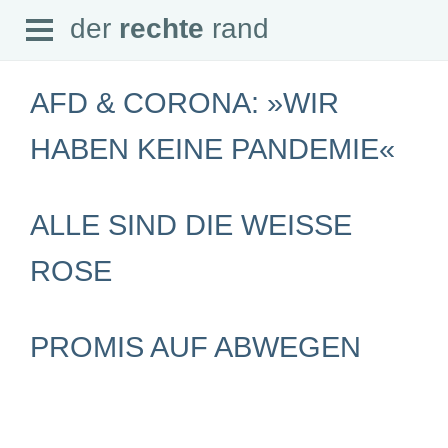
Open
der
rechte
rand
der
rechte
rand
Menu
AFD & CORONA: »WIR
HABEN KEINE PANDEMIE«
SEITEN
ALLE SIND DIE WEISSE R
Home
Aktuell
Suche
OSE
Magazin
Audio
Abonnement
Downloads
PROMIS AUF ABWEGEN
Impressum
Datenschutz
SCHWERPUNKTE
Schwerpunkte Übersicht