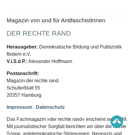
Schwerpunkt AFD-Verbot
Schwerpunkt zur USA und Faschist Trump
Schwerpunkt »Identitäre Bewegung«
Schwerpunkt NSU
Magazin von und für AntifaschistInnen
Schwerpunkt »Reichsbürger«
Schwerpunkt NPD
DER RECHTE RAND
AUSGABEN
Herausgeber:
Demokratische Bildung und Publizistik
Ausgaben Übersicht
fördern e.V.
Ausgabe 221
Ausgabe 220
V.i.S.d.P.:
Alexander Hoffmann
Ausgabe 219
Ausgabe 218
Postanschrift:
Ausgabe 217
Magazin der rechte rand
Ausgabe 216
Schulterblatt 55
20357 Hamburg
Impressum
.
Datenschutz
Das Fachmagazin »der rechte rand« erscheint seit 1989.
Mit journalistischer Sorgfalt berichten wir über die rechte
Szene, antidemokratische Strömungen, Neonazis und