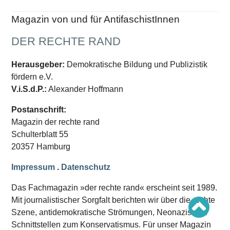
Schwerpunkt AFD-Verbot
Schwerpunkt zur USA und Faschist Trump
Magazin von und für AntifaschistInnen
Schwerpunkt »Identitäre Bewegung«
Schwerpunkt NSU
Schwerpunkt »Reichsbürger«
DER RECHTE RAND
Schwerpunkt NPD
Herausgeber:
Demokratische Bildung und Publizistik
AUSGABEN
fördern e.V.
Ausgaben Übersicht
V.i.S.d.P.:
Alexander Hoffmann
Ausgabe 221
Ausgabe 220
Postanschrift:
Ausgabe 219
Ausgabe 218
Magazin der rechte rand
Ausgabe 217
Schulterblatt 55
Ausgabe 216
20357 Hamburg
Impressum
.
Datenschutz
Das Fachmagazin »der rechte rand« erscheint seit 1989.
Mit journalistischer Sorgfalt berichten wir über die rechte
Szene, antidemokratische Strömungen, Neonazis und
Schnittstellen zum Konservatismus. Für unser Magazin