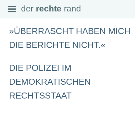
Open
der
rechte
rand
der
rechte
rand
Menu
»ÜBERRASCHT HABEN MICH
DIE BERICHTE NICHT.«
SEITEN
DIE POLIZEI IM
Home
Aktuell
Suche
DEMOKRATISCHEN
Magazin
Audio
RECHTSSTAAT
Abonnement
Downloads
Impressum
Datenschutz
SCHWERPUNKTE
Schwerpunkte Übersicht