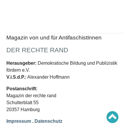
Schwerpunkt AFD-Verbot
Schwerpunkt zur USA und Faschist Trump
Schwerpunkt »Identitäre Bewegung«
Schwerpunkt NSU
Schwerpunkt »Reichsbürger«
Schwerpunkt NPD
Magazin von und für AntifaschistInnen
AUSGABEN
Ausgaben Übersicht
DER RECHTE RAND
Ausgabe 221
Ausgabe 220
Herausgeber:
Demokratische Bildung und Publizistik
Ausgabe 219
Ausgabe 218
fördern e.V.
Ausgabe 217
V.i.S.d.P.:
Alexander Hoffmann
Ausgabe 216
Postanschrift:
Magazin der rechte rand
Schulterblatt 55
20357 Hamburg
Impressum
.
Datenschutz