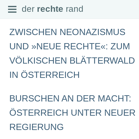
Open
der
rechte
rand
der
rechte
rand
Menu
ZWISCHEN NEONAZISMUS
UND »NEUE RECHTE«: ZUM
VÖLKISCHEN BLÄTTERWALD
SEITEN
Home
IN ÖSTERREICH
Aktuell
Suche
Magazin
Audio
BURSCHEN AN DER MACHT:
Abonnement
Downloads
Impressum
ÖSTERREICH UNTER NEUER
Datenschutz
REGIERUNG
SCHWERPUNKTE
Schwerpunkte Übersicht