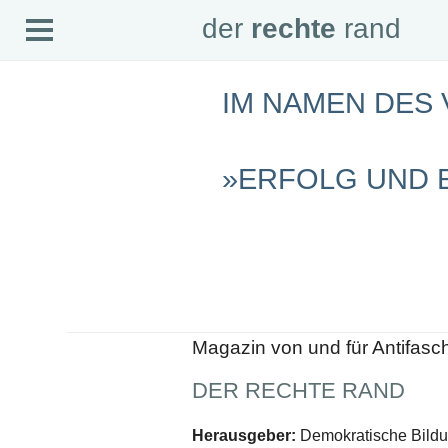
Open
der
rechte
rand
der
rechte
rand
Menu
IM NAMEN DES
SEITEN
Home
Aktuell
»ERFOLG UND
Suche
Magazin
Audio
Abonnement
Downloads
Impressum
Datenschutz
SCHWERPUNKTE
Magazin von und für Antifasc
Schwerpunkte Übersicht
Schwerpunkt AFD-Verbot
DER RECHTE RAND
Schwerpunkt zur USA und Faschist Trump
Schwerpunkt »Identitäre Bewegung«
Schwerpunkt NSU
Herausgeber:
Demokratische Bildun
Schwerpunkt »Reichsbürger«