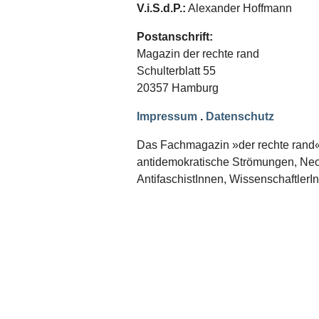
Schwerpunkt NPD
V.i.S.d.P.:
Alexander Hoffmann
AUSGABEN
Postanschrift:
Magazin der rechte rand
Ausgaben Übersicht
Schulterblatt 55
Ausgabe 221
Ausgabe 220
20357 Hamburg
Ausgabe 219
Ausgabe 218
Impressum
.
Datenschutz
Ausgabe 217
Ausgabe 216
Das Fachmagazin »der rechte rand« er
antidemokratische Strömungen, Neon
AntifaschistInnen, WissenschaftlerI