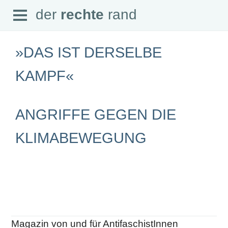
Open
der
rechte
rand
der
rechte
rand
Menu
»DAS IST DERSELBE
KAMPF«
SEITEN
ANGRIFFE GEGEN DIE
Home
Aktuell
Suche
KLIMABEWEGUNG
Magazin
Audio
Abonnement
Downloads
Impressum
Datenschutz
SCHWERPUNKTE
Magazin von und für AntifaschistInnen
Schwerpunkte Übersicht