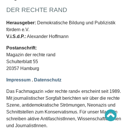
Schwerpunkt AFD-Verbot
Schwerpunkt zur USA und Faschist Trump
DER RECHTE RAND
Schwerpunkt »Identitäre Bewegung«
Schwerpunkt NSU
Schwerpunkt »Reichsbürger«
Herausgeber:
Demokratische Bildung und Publizistik
Schwerpunkt NPD
fördern e.V.
V.i.S.d.P.:
Alexander Hoffmann
AUSGABEN
Postanschrift:
Ausgaben Übersicht
Ausgabe 221
Magazin der rechte rand
Ausgabe 220
Schulterblatt 55
Ausgabe 219
Ausgabe 218
20357 Hamburg
Ausgabe 217
Ausgabe 216
Impressum
.
Datenschutz
Das Fachmagazin »der rechte rand« erscheint seit 1989.
Mit journalistischer Sorgfalt berichten wir über die rechte
Szene, antidemokratische Strömungen, Neonazis und
Schnittstellen zum Konservatismus. Für unser Magazin
schreiben aktive AntifaschistInnen, WissenschaftlerInnen
und JournalistInnen.