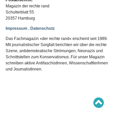
Schwerpunkt AFD-Verbot
Magazin der rechte rand
Schwerpunkt zur USA und Faschist Trump
Schwerpunkt »Identitäre Bewegung«
Schulterblatt 55
Schwerpunkt NSU
20357 Hamburg
Schwerpunkt »Reichsbürger«
Schwerpunkt NPD
Impressum
.
Datenschutz
AUSGABEN
Das Fachmagazin »der rechte rand« erscheint seit 1989.
Ausgaben Übersicht
Mit journalistischer Sorgfalt berichten wir über die rechte
Ausgabe 221
Szene, antidemokratische Strömungen, Neonazis und
Ausgabe 220
Ausgabe 219
Schnittstellen zum Konservatismus. Für unser Magazin
Ausgabe 218
schreiben aktive AntifaschistInnen, WissenschaftlerInnen
Ausgabe 217
Ausgabe 216
und JournalistInnen.