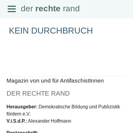
Open
der
rechte
rand
der
rechte
rand
Menu
KEIN DURCHBRUCH
SEITEN
Home
Aktuell
Suche
Magazin von und für AntifaschistInnen
Magazin
Audio
DER RECHTE RAND
Abonnement
Downloads
Impressum
Herausgeber:
Demokratische Bildung und Publizistik
Datenschutz
fördern e.V.
SCHWERPUNKTE
V.i.S.d.P.:
Alexander Hoffmann
Schwerpunkte Übersicht
Postanschrift: