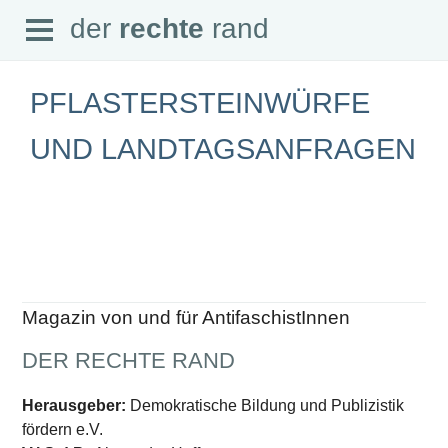
Open
der
rechte
rand
der
rechte
rand
Menu
PFLASTERSTEINWÜRFE
UND LANDTAGSANFRAGEN
SEITEN
Home
Aktuell
Suche
Magazin
Audio
Abonnement
Magazin von und für AntifaschistInnen
Downloads
Impressum
DER RECHTE RAND
Datenschutz
SCHWERPUNKTE
Herausgeber:
Demokratische Bildung und Publizistik
fördern e.V.
Schwerpunkte Übersicht