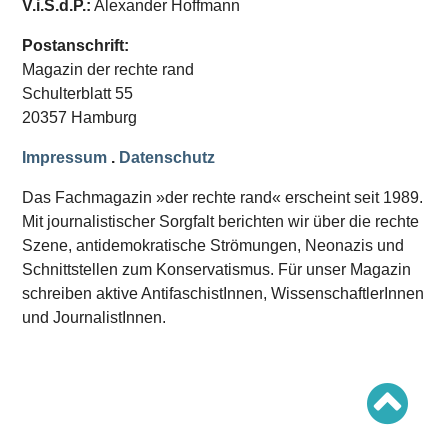
V.i.S.d.P.:
Alexander Hoffmann
Schwerpunkt AFD-Verbot
Schwerpunkt zur USA und Faschist Trump
Schwerpunkt »Identitäre Bewegung«
Postanschrift:
Schwerpunkt NSU
Magazin der rechte rand
Schwerpunkt »Reichsbürger«
Schwerpunkt NPD
Schulterblatt 55
20357 Hamburg
AUSGABEN
Impressum
.
Datenschutz
Ausgaben Übersicht
Ausgabe 221
Das Fachmagazin »der rechte rand« erscheint seit 1989.
Ausgabe 220
Ausgabe 219
Mit journalistischer Sorgfalt berichten wir über die rechte
Ausgabe 218
Szene, antidemokratische Strömungen, Neonazis und
Ausgabe 217
Schnittstellen zum Konservatismus. Für unser Magazin
Ausgabe 216
schreiben aktive AntifaschistInnen, WissenschaftlerInnen
und JournalistInnen.