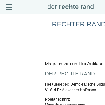
Open
der
rechte
rand
der
rechte
rand
Menu
RECHTER RAND
SEITEN
Home
Aktuell
Suche
Magazin
Audio
Abonnement
Downloads
Impressum
Magazin von und für Antifasc
Datenschutz
DER RECHTE RAND
SCHWERPUNKTE
Schwerpunkte Übersicht
Herausgeber:
Demokratische Bildun
Schwerpunkt AFD-Verbot
V.i.S.d.P.:
Alexander Hoffmann
Schwerpunkt zur USA und Faschist Trump
Schwerpunkt »Identitäre Bewegung«
Postanschrift:
Schwerpunkt NSU
Schwerpunkt »Reichsbürger«
Magazin der rechte rand