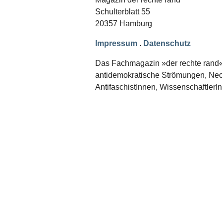
Schwerpunkt NPD
Schulterblatt 55
20357 Hamburg
AUSGABEN
Ausgaben Übersicht
Impressum
.
Datenschutz
Ausgabe 221
Ausgabe 220
Das Fachmagazin »der rechte rand« er
Ausgabe 219
antidemokratische Strömungen, Neon
Ausgabe 218
Ausgabe 217
AntifaschistInnen, WissenschaftlerI
Ausgabe 216