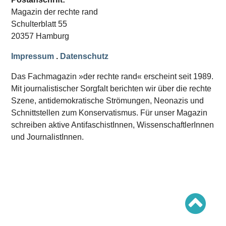
Schwerpunkt AFD-Verbot
Magazin der rechte rand
Schwerpunkt zur USA und Faschist Trump
Schwerpunkt »Identitäre Bewegung«
Schulterblatt 55
Schwerpunkt NSU
20357 Hamburg
Schwerpunkt »Reichsbürger«
Schwerpunkt NPD
Impressum
.
Datenschutz
AUSGABEN
Das Fachmagazin »der rechte rand« erscheint seit 1989.
Ausgaben Übersicht
Mit journalistischer Sorgfalt berichten wir über die rechte
Ausgabe 221
Szene, antidemokratische Strömungen, Neonazis und
Ausgabe 220
Ausgabe 219
Schnittstellen zum Konservatismus. Für unser Magazin
Ausgabe 218
schreiben aktive AntifaschistInnen, WissenschaftlerInnen
Ausgabe 217
Ausgabe 216
und JournalistInnen.