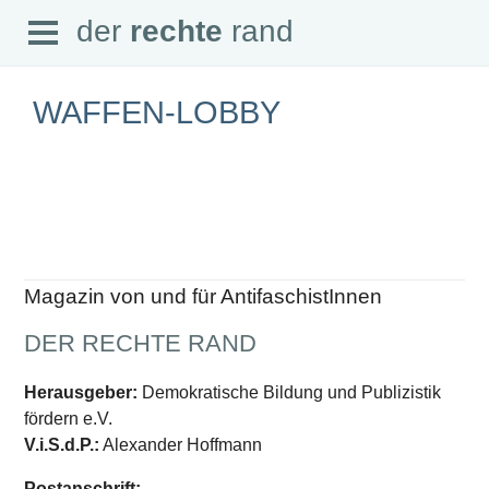
Open
der
rechte
rand
der
rechte
rand
Menu
WAFFEN-LOBBY
SEITEN
Home
Aktuell
Suche
Magazin von und für AntifaschistInnen
Magazin
Audio
DER RECHTE RAND
Abonnement
Downloads
Impressum
Herausgeber:
Demokratische Bildung und Publizistik
Datenschutz
fördern e.V.
SCHWERPUNKTE
V.i.S.d.P.:
Alexander Hoffmann
Schwerpunkte Übersicht
Postanschrift: