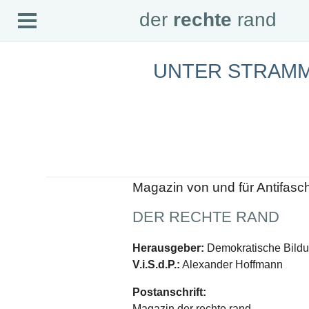
Open
der
rechte
rand
der
rechte
rand
Menu
UNTER STRAM
SEITEN
Home
Aktuell
Suche
Magazin
Audio
Abonnement
Downloads
Impressum
Magazin von und für Antifasc
Datenschutz
DER RECHTE RAND
SCHWERPUNKTE
Schwerpunkte Übersicht
Herausgeber:
Demokratische Bildun
Schwerpunkt AFD-Verbot
V.i.S.d.P.:
Alexander Hoffmann
Schwerpunkt zur USA und Faschist Trump
Schwerpunkt »Identitäre Bewegung«
Postanschrift:
Schwerpunkt NSU
Schwerpunkt »Reichsbürger«
Magazin der rechte rand