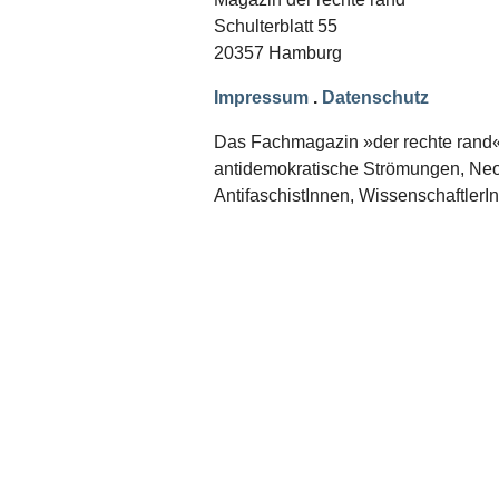
Schwerpunkt NPD
Schulterblatt 55
20357 Hamburg
AUSGABEN
Ausgaben Übersicht
Impressum
.
Datenschutz
Ausgabe 221
Ausgabe 220
Das Fachmagazin »der rechte rand« er
Ausgabe 219
antidemokratische Strömungen, Neon
Ausgabe 218
Ausgabe 217
AntifaschistInnen, WissenschaftlerI
Ausgabe 216