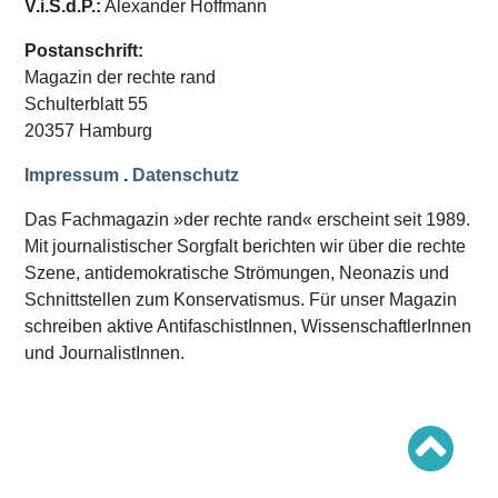
V.i.S.d.P.:
Alexander Hoffmann
Schwerpunkt AFD-Verbot
Schwerpunkt zur USA und Faschist Trump
Schwerpunkt »Identitäre Bewegung«
Postanschrift:
Schwerpunkt NSU
Magazin der rechte rand
Schwerpunkt »Reichsbürger«
Schwerpunkt NPD
Schulterblatt 55
20357 Hamburg
AUSGABEN
Impressum
.
Datenschutz
Ausgaben Übersicht
Ausgabe 221
Das Fachmagazin »der rechte rand« erscheint seit 1989.
Ausgabe 220
Ausgabe 219
Mit journalistischer Sorgfalt berichten wir über die rechte
Ausgabe 218
Szene, antidemokratische Strömungen, Neonazis und
Ausgabe 217
Schnittstellen zum Konservatismus. Für unser Magazin
Ausgabe 216
schreiben aktive AntifaschistInnen, WissenschaftlerInnen
und JournalistInnen.