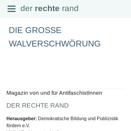
Open
der
rechte
rand
der
rechte
rand
Menu
DIE GROSSE W
ALVERSCHWÖRUNG
SEITEN
Home
Aktuell
Suche
Magazin
Audio
Abonnement
Magazin von und für AntifaschistInnen
Downloads
Impressum
DER RECHTE RAND
Datenschutz
SCHWERPUNKTE
Herausgeber:
Demokratische Bildung und Publizistik
fördern e.V.
Schwerpunkte Übersicht