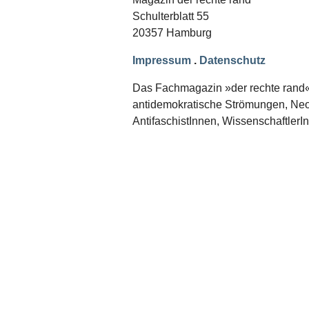
Schwerpunkt NPD
Schulterblatt 55
20357 Hamburg
AUSGABEN
Ausgaben Übersicht
Impressum
.
Datenschutz
Ausgabe 221
Ausgabe 220
Das Fachmagazin »der rechte rand« er
Ausgabe 219
antidemokratische Strömungen, Neon
Ausgabe 218
Ausgabe 217
AntifaschistInnen, WissenschaftlerI
Ausgabe 216