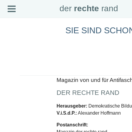
Open
der
rechte
rand
der
rechte
rand
Menu
SIE SIND SCHO
SEITEN
Home
Aktuell
Suche
Magazin
Audio
Abonnement
Downloads
Impressum
Magazin von und für Antifasc
Datenschutz
DER RECHTE RAND
SCHWERPUNKTE
Schwerpunkte Übersicht
Herausgeber:
Demokratische Bildun
Schwerpunkt AFD-Verbot
V.i.S.d.P.:
Alexander Hoffmann
Schwerpunkt zur USA und Faschist Trump
Schwerpunkt »Identitäre Bewegung«
Postanschrift:
Schwerpunkt NSU
Schwerpunkt »Reichsbürger«
Magazin der rechte rand