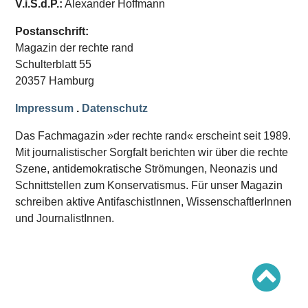
V.i.S.d.P.:
Alexander Hoffmann
Schwerpunkt AFD-Verbot
Schwerpunkt zur USA und Faschist Trump
Schwerpunkt »Identitäre Bewegung«
Postanschrift:
Schwerpunkt NSU
Magazin der rechte rand
Schwerpunkt »Reichsbürger«
Schwerpunkt NPD
Schulterblatt 55
20357 Hamburg
AUSGABEN
Impressum
.
Datenschutz
Ausgaben Übersicht
Ausgabe 221
Das Fachmagazin »der rechte rand« erscheint seit 1989.
Ausgabe 220
Ausgabe 219
Mit journalistischer Sorgfalt berichten wir über die rechte
Ausgabe 218
Szene, antidemokratische Strömungen, Neonazis und
Ausgabe 217
Schnittstellen zum Konservatismus. Für unser Magazin
Ausgabe 216
schreiben aktive AntifaschistInnen, WissenschaftlerInnen
und JournalistInnen.