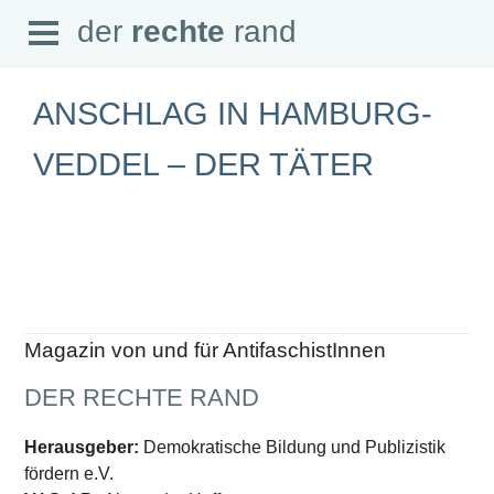
Open
der
rechte
rand
der
rechte
rand
Menu
ANSCHLAG IN HAMBURG-
VEDDEL – DER TÄTER
SEITEN
Home
Aktuell
Suche
Magazin
Audio
Abonnement
Magazin von und für AntifaschistInnen
Downloads
Impressum
DER RECHTE RAND
Datenschutz
SCHWERPUNKTE
Herausgeber:
Demokratische Bildung und Publizistik
fördern e.V.
Schwerpunkte Übersicht