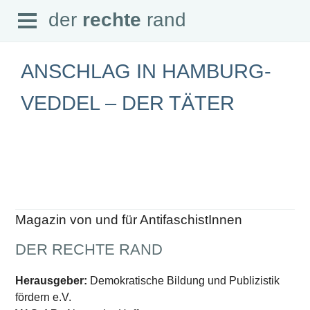
Open
der
rechte
rand
der
rechte
rand
Menu
ANSCHLAG IN HAMBURG-
VEDDEL – DER TÄTER
SEITEN
Home
Aktuell
Suche
Magazin
Audio
Abonnement
Magazin von und für AntifaschistInnen
Downloads
Impressum
DER RECHTE RAND
Datenschutz
SCHWERPUNKTE
Herausgeber:
Demokratische Bildung und Publizistik
fördern e.V.
Schwerpunkte Übersicht