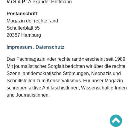
V.i.S.d.P.:
Alexander Hoffmann
Schwerpunkt AFD-Verbot
Schwerpunkt zur USA und Faschist Trump
Schwerpunkt »Identitäre Bewegung«
Postanschrift:
Schwerpunkt NSU
Magazin der rechte rand
Schwerpunkt »Reichsbürger«
Schwerpunkt NPD
Schulterblatt 55
20357 Hamburg
AUSGABEN
Impressum
.
Datenschutz
Ausgaben Übersicht
Ausgabe 221
Das Fachmagazin »der rechte rand« erscheint seit 1989.
Ausgabe 220
Ausgabe 219
Mit journalistischer Sorgfalt berichten wir über die rechte
Ausgabe 218
Szene, antidemokratische Strömungen, Neonazis und
Ausgabe 217
Schnittstellen zum Konservatismus. Für unser Magazin
Ausgabe 216
schreiben aktive AntifaschistInnen, WissenschaftlerInnen
und JournalistInnen.