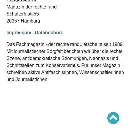
Schwerpunkt AFD-Verbot
Magazin der rechte rand
Schwerpunkt zur USA und Faschist Trump
Schwerpunkt »Identitäre Bewegung«
Schulterblatt 55
Schwerpunkt NSU
20357 Hamburg
Schwerpunkt »Reichsbürger«
Schwerpunkt NPD
Impressum
.
Datenschutz
AUSGABEN
Das Fachmagazin »der rechte rand« erscheint seit 1989.
Ausgaben Übersicht
Mit journalistischer Sorgfalt berichten wir über die rechte
Ausgabe 221
Szene, antidemokratische Strömungen, Neonazis und
Ausgabe 220
Ausgabe 219
Schnittstellen zum Konservatismus. Für unser Magazin
Ausgabe 218
schreiben aktive AntifaschistInnen, WissenschaftlerInnen
Ausgabe 217
Ausgabe 216
und JournalistInnen.