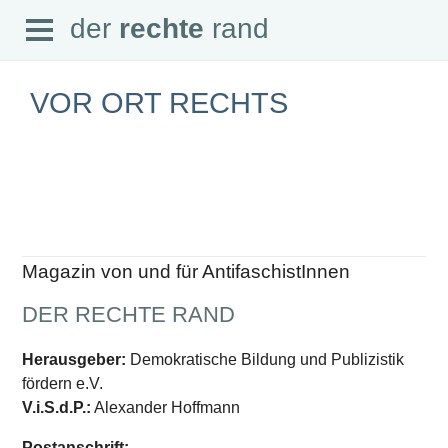
Open
der
rechte
rand
der
rechte
rand
Menu
VOR ORT RECHTS
SEITEN
Home
Aktuell
Suche
Magazin von und für AntifaschistInnen
Magazin
Audio
DER RECHTE RAND
Abonnement
Downloads
Impressum
Herausgeber:
Demokratische Bildung und Publizistik
Datenschutz
fördern e.V.
SCHWERPUNKTE
V.i.S.d.P.:
Alexander Hoffmann
Schwerpunkte Übersicht
Postanschrift: