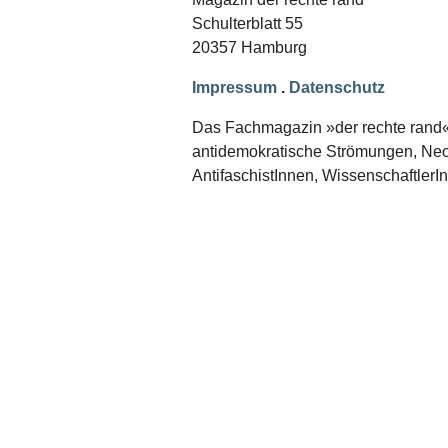
Schwerpunkt NPD
Schulterblatt 55
20357 Hamburg
AUSGABEN
Ausgaben Übersicht
Impressum
.
Datenschutz
Ausgabe 221
Ausgabe 220
Das Fachmagazin »der rechte rand« er
Ausgabe 219
antidemokratische Strömungen, Neon
Ausgabe 218
Ausgabe 217
AntifaschistInnen, WissenschaftlerI
Ausgabe 216