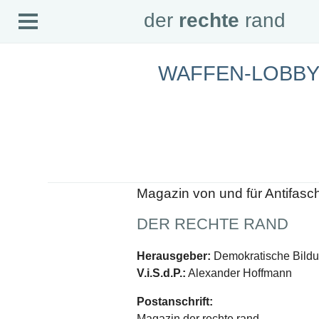
Open
der
rechte
rand
der
rechte
rand
Menu
WAFFEN-LOBB
SEITEN
Home
Aktuell
Suche
Magazin
Audio
Abonnement
Downloads
Impressum
Magazin von und für Antifasc
Datenschutz
DER RECHTE RAND
SCHWERPUNKTE
Schwerpunkte Übersicht
Herausgeber:
Demokratische Bildun
Schwerpunkt AFD-Verbot
V.i.S.d.P.:
Alexander Hoffmann
Schwerpunkt zur USA und Faschist Trump
Schwerpunkt »Identitäre Bewegung«
Postanschrift:
Schwerpunkt NSU
Schwerpunkt »Reichsbürger«
Magazin der rechte rand