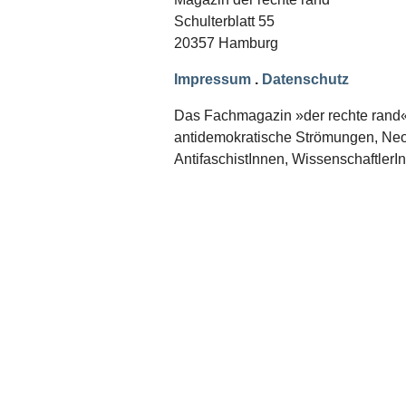
Schwerpunkt NPD
Schulterblatt 55
20357 Hamburg
AUSGABEN
Ausgaben Übersicht
Impressum
.
Datenschutz
Ausgabe 221
Ausgabe 220
Das Fachmagazin »der rechte rand« er
Ausgabe 219
antidemokratische Strömungen, Neon
Ausgabe 218
Ausgabe 217
AntifaschistInnen, WissenschaftlerI
Ausgabe 216