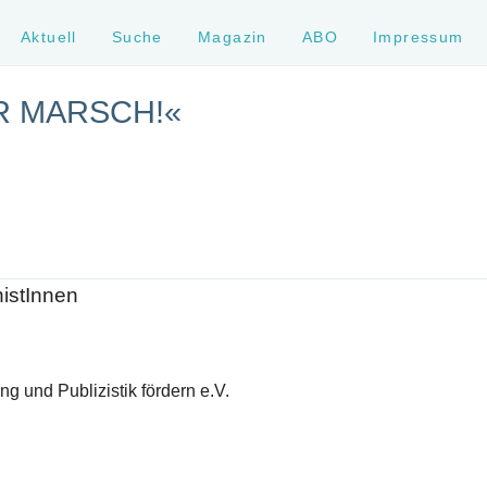
Aktuell
Suche
Magazin
ABO
Impressum
R MARSCH!«
histInnen
g und Publizistik fördern e.V.