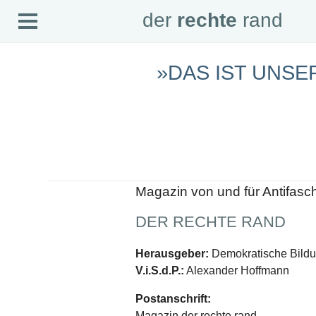
Open
der
rechte
rand
der
rechte
rand
Menu
»DAS IST UNSE
SEITEN
Home
Aktuell
Suche
Magazin
Audio
Abonnement
Downloads
Impressum
Magazin von und für Antifasc
Datenschutz
DER RECHTE RAND
SCHWERPUNKTE
Schwerpunkte Übersicht
Herausgeber:
Demokratische Bildun
Schwerpunkt AFD-Verbot
V.i.S.d.P.:
Alexander Hoffmann
Schwerpunkt zur USA und Faschist Trump
Schwerpunkt »Identitäre Bewegung«
Postanschrift:
Schwerpunkt NSU
Schwerpunkt »Reichsbürger«
Magazin der rechte rand