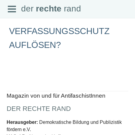
Open
der
rechte
rand
der
rechte
rand
Menu
VERFASSUNGSSCHUTZ
AUFLÖSEN?
SEITEN
Home
Aktuell
Suche
Magazin
Audio
Abonnement
Magazin von und für AntifaschistInnen
Downloads
Impressum
DER RECHTE RAND
Datenschutz
SCHWERPUNKTE
Herausgeber:
Demokratische Bildung und Publizistik
fördern e.V.
Schwerpunkte Übersicht