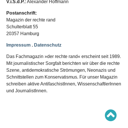
V.i.S.d.P.:
Alexander Hoffmann
Schwerpunkt AFD-Verbot
Schwerpunkt zur USA und Faschist Trump
Schwerpunkt »Identitäre Bewegung«
Postanschrift:
Schwerpunkt NSU
Magazin der rechte rand
Schwerpunkt »Reichsbürger«
Schwerpunkt NPD
Schulterblatt 55
20357 Hamburg
AUSGABEN
Impressum
.
Datenschutz
Ausgaben Übersicht
Ausgabe 221
Das Fachmagazin »der rechte rand« erscheint seit 1989.
Ausgabe 220
Ausgabe 219
Mit journalistischer Sorgfalt berichten wir über die rechte
Ausgabe 218
Szene, antidemokratische Strömungen, Neonazis und
Ausgabe 217
Schnittstellen zum Konservatismus. Für unser Magazin
Ausgabe 216
schreiben aktive AntifaschistInnen, WissenschaftlerInnen
und JournalistInnen.