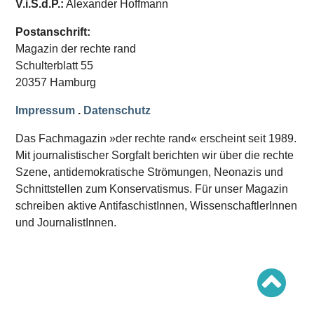
V.i.S.d.P.:
Alexander Hoffmann
Schwerpunkt AFD-Verbot
Schwerpunkt zur USA und Faschist Trump
Schwerpunkt »Identitäre Bewegung«
Postanschrift:
Schwerpunkt NSU
Magazin der rechte rand
Schwerpunkt »Reichsbürger«
Schwerpunkt NPD
Schulterblatt 55
20357 Hamburg
AUSGABEN
Impressum
.
Datenschutz
Ausgaben Übersicht
Ausgabe 221
Das Fachmagazin »der rechte rand« erscheint seit 1989.
Ausgabe 220
Ausgabe 219
Mit journalistischer Sorgfalt berichten wir über die rechte
Ausgabe 218
Szene, antidemokratische Strömungen, Neonazis und
Ausgabe 217
Schnittstellen zum Konservatismus. Für unser Magazin
Ausgabe 216
schreiben aktive AntifaschistInnen, WissenschaftlerInnen
und JournalistInnen.