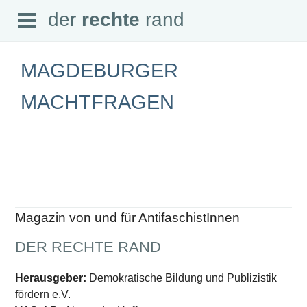
Open
der
rechte
rand
der
rechte
rand
Menu
MAGDEBURGER
MACHTFRAGEN
SEITEN
Home
Aktuell
Suche
Magazin
Audio
Abonnement
Magazin von und für AntifaschistInnen
Downloads
Impressum
DER RECHTE RAND
Datenschutz
SCHWERPUNKTE
Herausgeber:
Demokratische Bildung und Publizistik
fördern e.V.
Schwerpunkte Übersicht