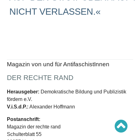
Schwerpunkt AFD-Verbot
Schwerpunkt zur USA und Faschist Trump
NICHT VERLASSEN.«
Schwerpunkt »Identitäre Bewegung«
Schwerpunkt NSU
Schwerpunkt »Reichsbürger«
Schwerpunkt NPD
AUSGABEN
Ausgaben Übersicht
Ausgabe 221
Ausgabe 220
Magazin von und für AntifaschistInnen
Ausgabe 219
Ausgabe 218
DER RECHTE RAND
Ausgabe 217
Ausgabe 216
Herausgeber:
Demokratische Bildung und Publizistik
fördern e.V.
V.i.S.d.P.:
Alexander Hoffmann
Postanschrift:
Magazin der rechte rand
Schulterblatt 55