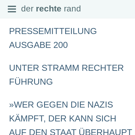
Open
der
rechte
rand
der
rechte
rand
Menu
PRESSEMITTEILUNG
AUSGABE 200
SEITEN
UNTER STRAMM RECHTER
Home
Aktuell
Suche
FÜHRUNG
Magazin
Audio
Abonnement
Downloads
»WER GEGEN DIE NAZIS
Impressum
Datenschutz
KÄMPFT, DER KANN SICH
SCHWERPUNKTE
AUF DEN STAAT ÜBERHAUPT
Schwerpunkte Übersicht