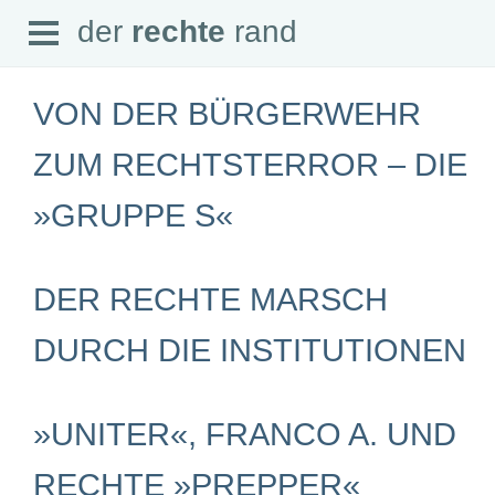
Open
der
rechte
rand
der
rechte
rand
Menu
VON DER BÜRGERWEHR
ZUM RECHTSTERROR – DIE
»GRUPPE S«
SEITEN
Home
Aktuell
Suche
DER RECHTE MARSCH
Magazin
Audio
DURCH DIE INSTITUTIONEN
Abonnement
Downloads
Impressum
Datenschutz
»UNITER«, FRANCO A. UND
SCHWERPUNKTE
RECHTE »PREPPER«
Schwerpunkte Übersicht