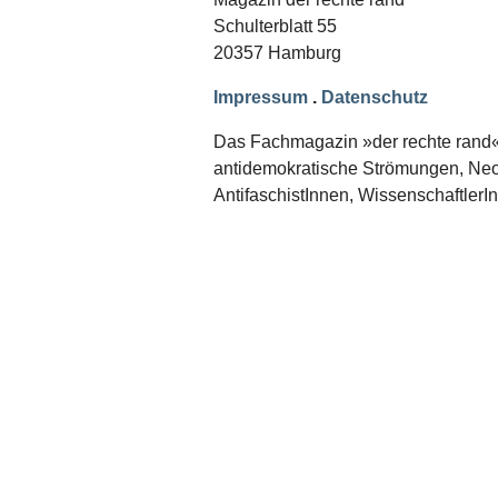
Schwerpunkt NPD
Schulterblatt 55
20357 Hamburg
AUSGABEN
Ausgaben Übersicht
Impressum
.
Datenschutz
Ausgabe 221
Ausgabe 220
Das Fachmagazin »der rechte rand« er
Ausgabe 219
antidemokratische Strömungen, Neon
Ausgabe 218
Ausgabe 217
AntifaschistInnen, WissenschaftlerI
Ausgabe 216