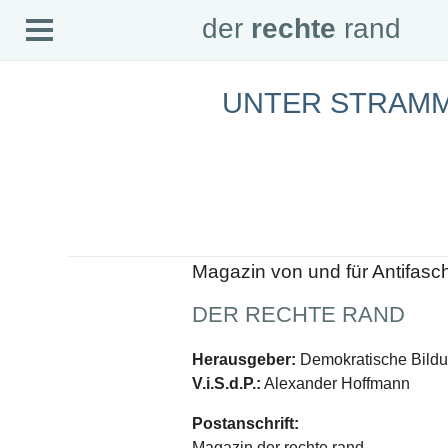
Open
der
rechte
rand
der
rechte
rand
Menu
UNTER STRAM
SEITEN
Home
Aktuell
Suche
Magazin
Audio
Abonnement
Downloads
Impressum
Magazin von und für Antifasc
Datenschutz
DER RECHTE RAND
SCHWERPUNKTE
Schwerpunkte Übersicht
Herausgeber:
Demokratische Bildun
Schwerpunkt AFD-Verbot
V.i.S.d.P.:
Alexander Hoffmann
Schwerpunkt zur USA und Faschist Trump
Schwerpunkt »Identitäre Bewegung«
Postanschrift:
Schwerpunkt NSU
Schwerpunkt »Reichsbürger«
Magazin der rechte rand