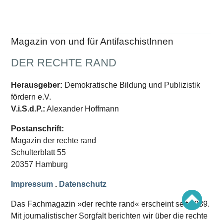
Schwerpunkt AFD-Verbot
Schwerpunkt zur USA und Faschist Trump
Schwerpunkt »Identitäre Bewegung«
Schwerpunkt NSU
Schwerpunkt »Reichsbürger«
Magazin von und für AntifaschistInnen
Schwerpunkt NPD
DER RECHTE RAND
AUSGABEN
Ausgaben Übersicht
Herausgeber:
Demokratische Bildung und Publizistik
Ausgabe 221
fördern e.V.
Ausgabe 220
Ausgabe 219
V.i.S.d.P.:
Alexander Hoffmann
Ausgabe 218
Ausgabe 217
Postanschrift:
Ausgabe 216
Magazin der rechte rand
Schulterblatt 55
20357 Hamburg
Impressum
.
Datenschutz
Das Fachmagazin »der rechte rand« erscheint seit 1989.
Mit journalistischer Sorgfalt berichten wir über die rechte