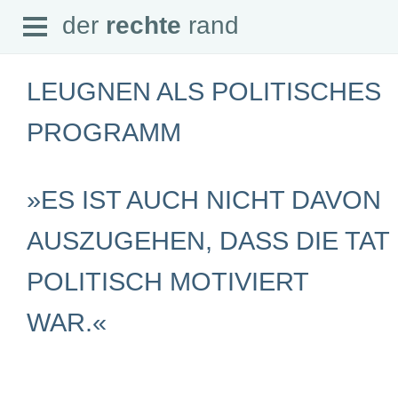
Open
der
rechte
rand
der
rechte
rand
Menu
LEUGNEN ALS POLITISCHES
PROGRAMM
SEITEN
»ES IST AUCH NICHT DAVON
Home
Aktuell
Suche
AUSZUGEHEN, DASS DIE TAT
Magazin
Audio
POLITISCH MOTIVIERT
Abonnement
Downloads
Impressum
WAR.«
Datenschutz
SCHWERPUNKTE
Schwerpunkte Übersicht