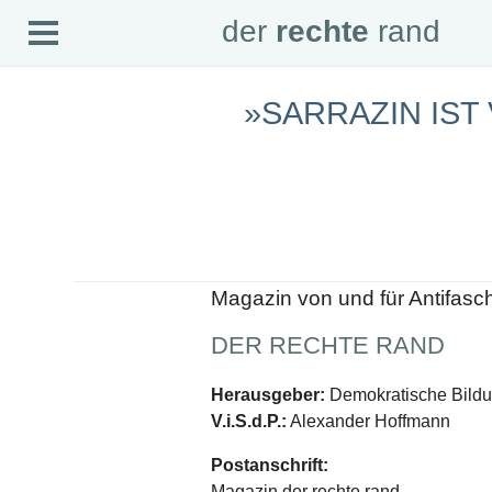
Open
der
rechte
rand
der
rechte
rand
Menu
»SARRAZIN IST
SEITEN
Home
Aktuell
Suche
Magazin
Audio
Abonnement
Downloads
Impressum
Magazin von und für Antifasc
Datenschutz
DER RECHTE RAND
SCHWERPUNKTE
Schwerpunkte Übersicht
Herausgeber:
Demokratische Bildun
Schwerpunkt AFD-Verbot
V.i.S.d.P.:
Alexander Hoffmann
Schwerpunkt zur USA und Faschist Trump
Schwerpunkt »Identitäre Bewegung«
Postanschrift:
Schwerpunkt NSU
Schwerpunkt »Reichsbürger«
Magazin der rechte rand