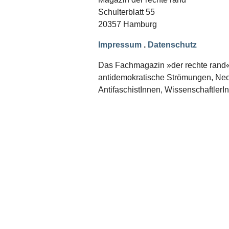
Schwerpunkt NPD
Schulterblatt 55
20357 Hamburg
AUSGABEN
Ausgaben Übersicht
Impressum
.
Datenschutz
Ausgabe 221
Ausgabe 220
Das Fachmagazin »der rechte rand« er
Ausgabe 219
antidemokratische Strömungen, Neon
Ausgabe 218
Ausgabe 217
AntifaschistInnen, WissenschaftlerI
Ausgabe 216