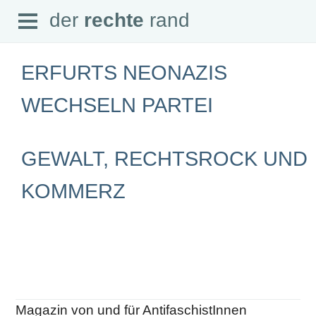
Open
der
rechte
rand
der
rechte
rand
Menu
ERFURTS NEONAZIS
WECHSELN PARTEI
SEITEN
GEWALT, RECHTSROCK UND
Home
Aktuell
Suche
KOMMERZ
Magazin
Audio
Abonnement
Downloads
Impressum
Datenschutz
SCHWERPUNKTE
Magazin von und für AntifaschistInnen
Schwerpunkte Übersicht