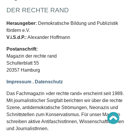
Schwerpunkt AFD-Verbot
Schwerpunkt zur USA und Faschist Trump
DER RECHTE RAND
Schwerpunkt »Identitäre Bewegung«
Schwerpunkt NSU
Schwerpunkt »Reichsbürger«
Herausgeber:
Demokratische Bildung und Publizistik
Schwerpunkt NPD
fördern e.V.
V.i.S.d.P.:
Alexander Hoffmann
AUSGABEN
Postanschrift:
Ausgaben Übersicht
Ausgabe 221
Magazin der rechte rand
Ausgabe 220
Schulterblatt 55
Ausgabe 219
Ausgabe 218
20357 Hamburg
Ausgabe 217
Ausgabe 216
Impressum
.
Datenschutz
Das Fachmagazin »der rechte rand« erscheint seit 1989.
Mit journalistischer Sorgfalt berichten wir über die rechte
Szene, antidemokratische Strömungen, Neonazis und
Schnittstellen zum Konservatismus. Für unser Magazin
schreiben aktive AntifaschistInnen, WissenschaftlerInnen
und JournalistInnen.