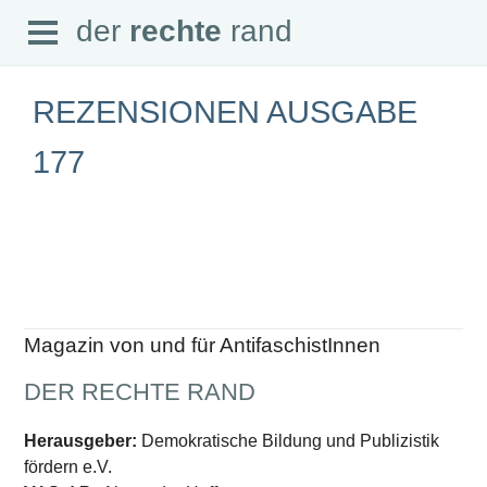
Open
der
rechte
rand
der
rechte
rand
Menu
REZENSIONEN AUSGABE
177
SEITEN
Home
Aktuell
Suche
Magazin
Audio
Abonnement
Magazin von und für AntifaschistInnen
Downloads
Impressum
DER RECHTE RAND
Datenschutz
SCHWERPUNKTE
Herausgeber:
Demokratische Bildung und Publizistik
fördern e.V.
Schwerpunkte Übersicht