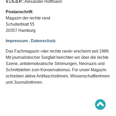
V.i.S.d.P.:
Alexander Hoffmann
Schwerpunkt AFD-Verbot
Schwerpunkt zur USA und Faschist Trump
Schwerpunkt »Identitäre Bewegung«
Postanschrift:
Schwerpunkt NSU
Magazin der rechte rand
Schwerpunkt »Reichsbürger«
Schwerpunkt NPD
Schulterblatt 55
20357 Hamburg
AUSGABEN
Impressum
.
Datenschutz
Ausgaben Übersicht
Ausgabe 221
Das Fachmagazin »der rechte rand« erscheint seit 1989.
Ausgabe 220
Ausgabe 219
Mit journalistischer Sorgfalt berichten wir über die rechte
Ausgabe 218
Szene, antidemokratische Strömungen, Neonazis und
Ausgabe 217
Schnittstellen zum Konservatismus. Für unser Magazin
Ausgabe 216
schreiben aktive AntifaschistInnen, WissenschaftlerInnen
und JournalistInnen.