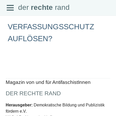
Open
der
rechte
rand
der
rechte
rand
Menu
VERFASSUNGSSCHUTZ
AUFLÖSEN?
SEITEN
Home
Aktuell
Suche
Magazin
Audio
Abonnement
Magazin von und für AntifaschistInnen
Downloads
Impressum
DER RECHTE RAND
Datenschutz
SCHWERPUNKTE
Herausgeber:
Demokratische Bildung und Publizistik
fördern e.V.
Schwerpunkte Übersicht