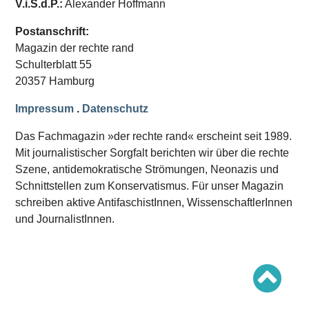
V.i.S.d.P.:
Alexander Hoffmann
Schwerpunkt AFD-Verbot
Schwerpunkt zur USA und Faschist Trump
Schwerpunkt »Identitäre Bewegung«
Postanschrift:
Schwerpunkt NSU
Magazin der rechte rand
Schwerpunkt »Reichsbürger«
Schwerpunkt NPD
Schulterblatt 55
20357 Hamburg
AUSGABEN
Impressum
.
Datenschutz
Ausgaben Übersicht
Ausgabe 221
Das Fachmagazin »der rechte rand« erscheint seit 1989.
Ausgabe 220
Ausgabe 219
Mit journalistischer Sorgfalt berichten wir über die rechte
Ausgabe 218
Szene, antidemokratische Strömungen, Neonazis und
Ausgabe 217
Schnittstellen zum Konservatismus. Für unser Magazin
Ausgabe 216
schreiben aktive AntifaschistInnen, WissenschaftlerInnen
und JournalistInnen.